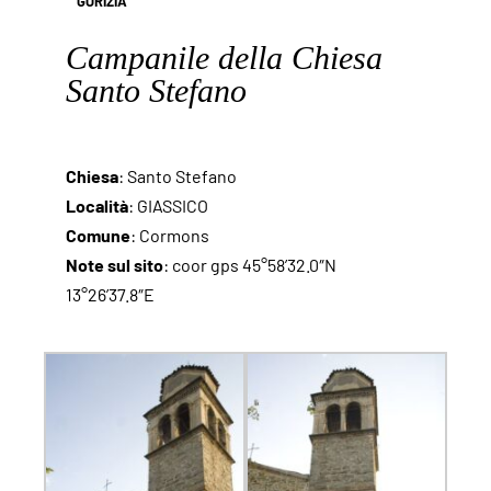
GORIZIA
Campanile della Chiesa
Santo Stefano
Chiesa
: Santo Stefano
Località
: GIASSICO
Comune
: Cormons
Note sul sito
: coor gps 45°58’32.0″N
13°26’37.8″E