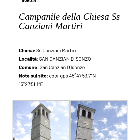
GORIZIA
Campanile della Chiesa Ss
Canziani Martiri
Chiesa
: Ss Canziani Martiri
Località
: SAN CANZIAN D’ISONZO
Comune
: San Canzian D’Isonzo
Note sul sito
: coor gps 45°47’53.7″N
13°27’51.1″E