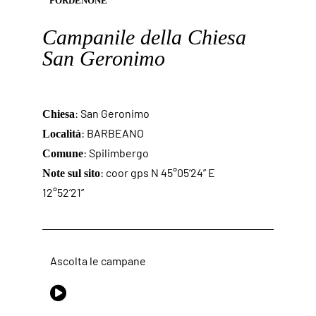
PORDENONE
Campanile della Chiesa
San Geronimo
: San Geronimo
Chiesa
: BARBEANO
Località
: Spilimbergo
Comune
: coor gps N 45°05’24” E
Note sul sito
12°52’21”
Ascolta le campane