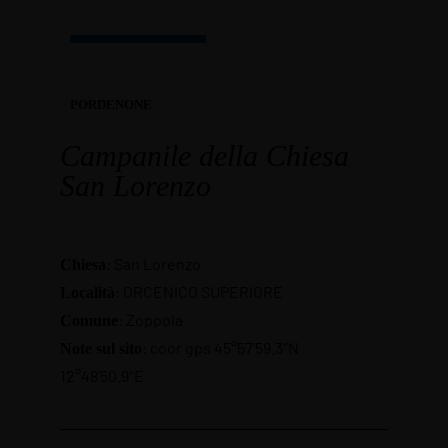
PORDENONE
Campanile della Chiesa
San Lorenzo
: San Lorenzo
Chiesa
: ORCENICO SUPERIORE
Località
: Zoppola
Comune
: coor gps 45°57’59.3″N
Note sul sito
12°48’50.9″E