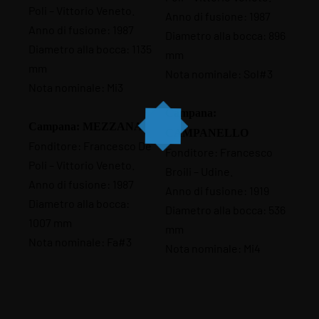
Poli – Vittorio Veneto.
Anno di fusione: 1987
Anno di fusione: 1987
Diametro alla bocca: 896
Diametro alla bocca: 1135
mm
mm
Nota nominale: Sol#3
Nota nominale: Mi3
Campana:
Campana: MEZZANA
CAMPANELLO
Fonditore: Francesco De
Fonditore: Francesco
Poli – Vittorio Veneto.
Broili – Udine.
Anno di fusione: 1987
Anno di fusione: 1919
Diametro alla bocca:
Diametro alla bocca: 536
1007 mm
mm
Nota nominale: Fa#3
Nota nominale: Mi4