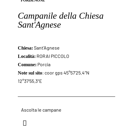
PORDENONE
Campanile della Chiesa
Sant'Agnese
Sant’Agnese
Chiesa:
RORAI PICCOLO
Località:
Porcia
Comune:
: coor gps 45°57’25.4″N
Note sul sito
12°37’55.3″E
Ascolta le campane