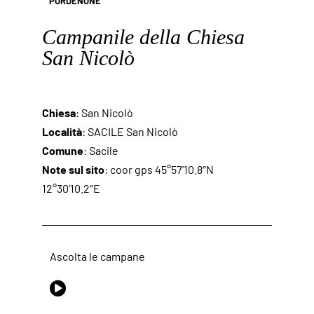
PORDENONE
Campanile della Chiesa
San Nicolò
Chiesa
: San Nicolò
Località
: SACILE San Nicolò
Comune
: Sacile
Note sul sito
: coor gps 45°57’10.8″N
12°30’10.2″E
Ascolta le campane