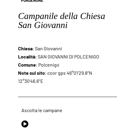
PORDENONE
Campanile della Chiesa
San Giovanni
Chiesa
: San Giovanni
Località
: SAN GIOVANNI DI POLCENIGO
Comune
: Polcenigo
Note sul sito
: coor gps 46°01’29.8″N
12°30’46.6″E
Ascolta le campane