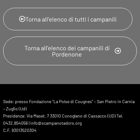
Torna all'elenco di tutti i campanili
Torna all'elenco dei campanili di
Pordenone
Sede: presso Fondazione “La Polse di Cougnes” – San Pietro in Carnia
– Zuglio (Ud)
Presidenza: Via Maset, 7 33010 Conoglano di Cassacco (UD) Tel.
0432.854056 | info@scampanotadors.org
C.F. 93013520304