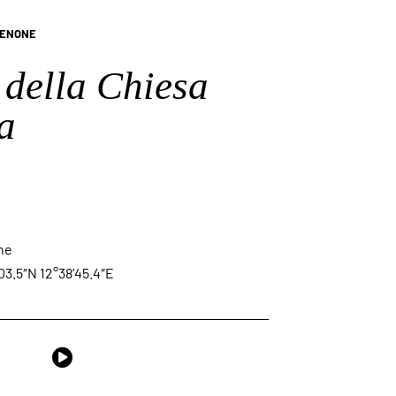
ENONE
della Chiesa
a
ne
03.5″N 12°38’45.4″E