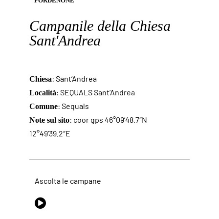
PORDENONE
Campanile della Chiesa
Sant'Andrea
: Sant’Andrea
Chiesa
: SEQUALS Sant’Andrea
Località
: Sequals
Comune
: coor gps 46°09’48.7″N
Note sul sito
12°49’39.2″E
Ascolta le campane