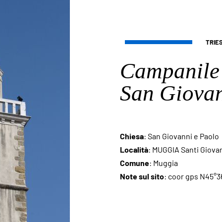
TRIE
Campanile 
San Giovan
Chiesa
: San Giovanni e Paolo
Località
: MUGGIA Santi Giova
Comune
: Muggia
Note sul sito
: coor gps N45°36