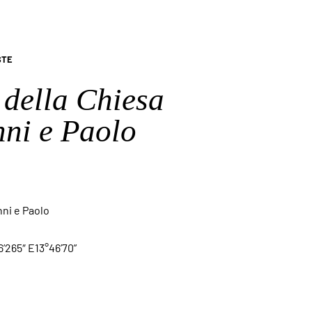
STE
della Chiesa
ni e Paolo
nni e Paolo
’265″ E13°46’70”