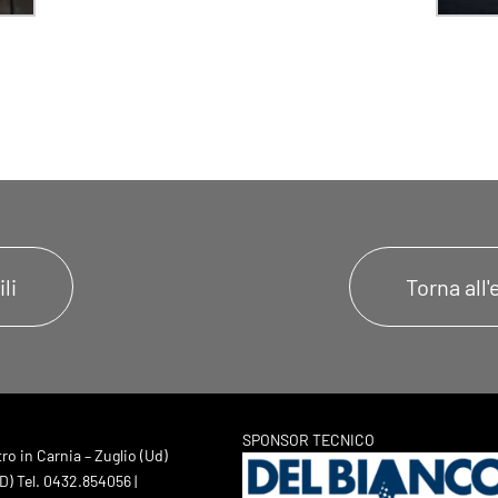
li
Torna all'
SPONSOR TECNICO
o in Carnia – Zuglio (Ud)
) Tel. 0432.854056 |