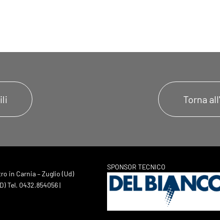
li
Torna al
SPONSOR TECNICO
o in Carnia – Zuglio (Ud)
) Tel. 0432.854056 |