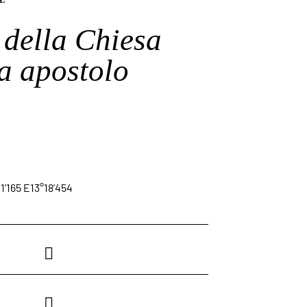
della Chiesa
a apostolo
1’165 E13°18’454