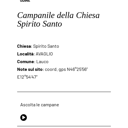
UDINE
Campanile della Chiesa
Spirito Santo
Chiesa
: Spirito Santo
Località
: AVAGLIO
Comune
: Lauco
Note sul sito
: coord. gps N46°25’56”
E12°54’47”
Ascolta le campane