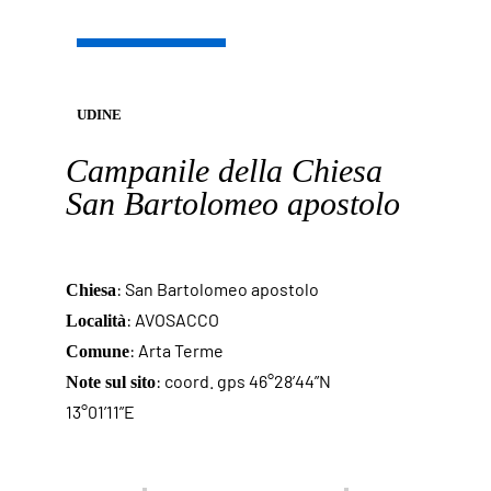
UDINE
Campanile della Chiesa
San Bartolomeo apostolo
: San Bartolomeo apostolo
Chiesa
: AVOSACCO
Località
: Arta Terme
Comune
: coord. gps 46°28’44”N
Note sul sito
13°01’11”E