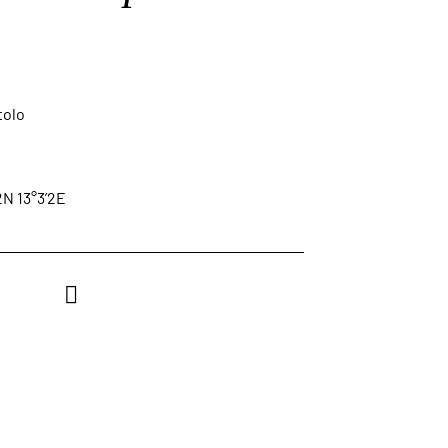
tolo
2N 13°3’2E