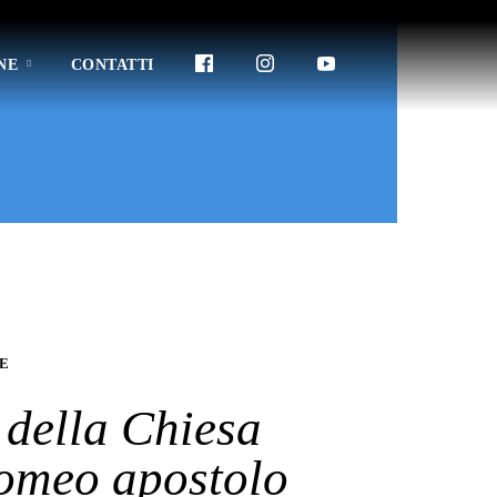
NE
CONTATTI
E
della Chiesa
omeo apostolo