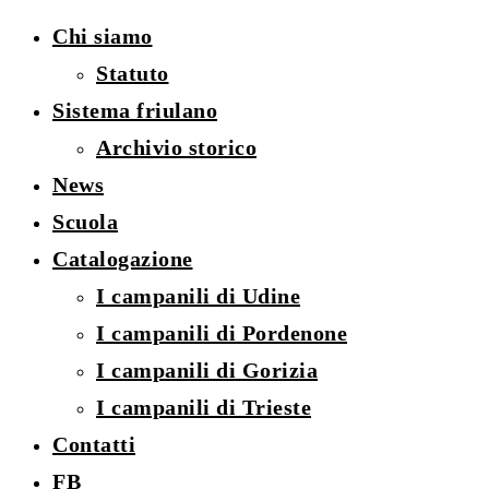
Chi siamo
Statuto
Sistema friulano
Archivio storico
News
Scuola
Catalogazione
I campanili di Udine
I campanili di Pordenone
I campanili di Gorizia
I campanili di Trieste
Contatti
FB