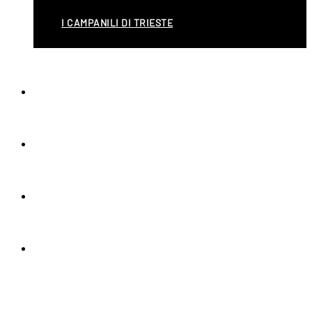
I CAMPANILI DI TRIESTE
CONTATTI
FB
IN
YT