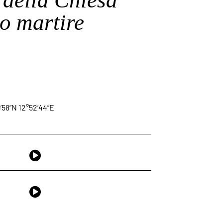
della Chiesa
o martire
’58”N 12°52’44”E