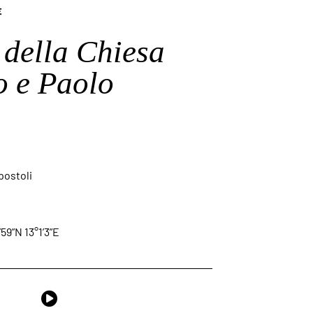
E
della Chiesa
o e Paolo
postoli
’59”N 13°1’3”E