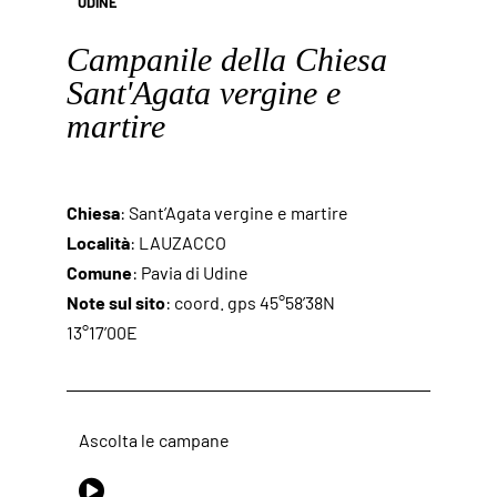
UDINE
Campanile della Chiesa
Sant'Agata vergine e
martire
Chiesa
: Sant’Agata vergine e martire
Località
: LAUZACCO
Comune
: Pavia di Udine
Note sul sito
: coord. gps 45°58’38N
13°17’00E
Ascolta le campane