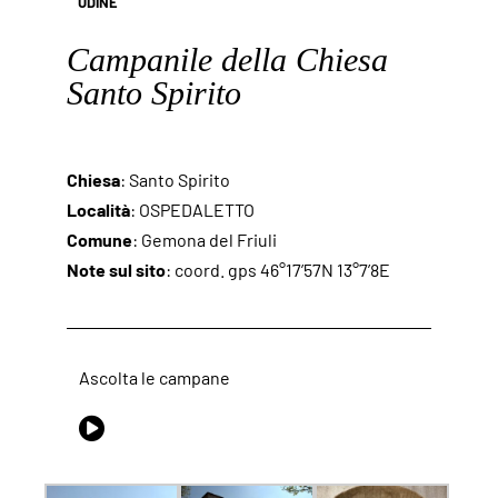
UDINE
Campanile della Chiesa
Santo Spirito
Chiesa
: Santo Spirito
Località
: OSPEDALETTO
Comune
: Gemona del Friuli
Note sul sito
: coord. gps 46°17’57N 13°7’8E
Ascolta le campane