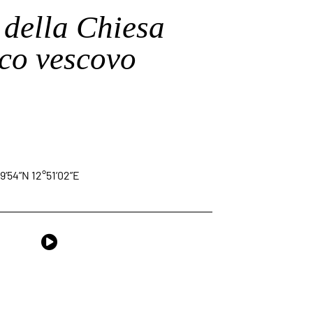
della Chiesa
co vescovo
9’54”N 12°51’02”E