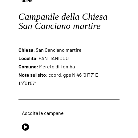
UDINE
Campanile della Chiesa
San Canciano martire
Chiesa
: San Canciano martire
Località
: PANTIANICCO
Comune
: Mereto di Tomba
Note sul sito
: coord. gps N 46°01’17” E
13°01’57”
Ascolta le campane