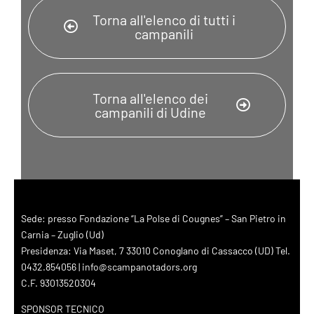
Torna all'elenco di tutti i
campanili
Torna all'elenco dei
campanili di Udine
Sede: presso Fondazione “La Polse di Cougnes” – San Pietro in
Carnia – Zuglio (Ud)
Presidenza: Via Maset, 7 33010 Conoglano di Cassacco (UD) Tel.
0432.854056 | info@scampanotadors.org
C.F. 93013520304
SPONSOR TECNICO