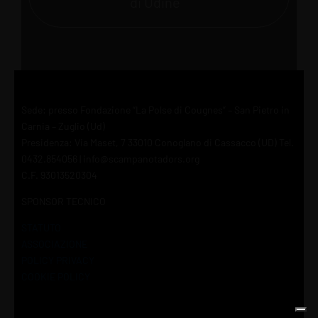
di Udine
Sede: presso Fondazione “La Polse di Cougnes” – San Pietro in
Carnia – Zuglio (Ud)
Presidenza: Via Maset, 7 33010 Conoglano di Cassacco (UD) Tel.
0432.854056 | info@scampanotadors.org
C.F. 93013520304
SPONSOR TECNICO
STATUTO
ASSOCIAZIONE
POLICY PRIVACY
COOKIE POLICY