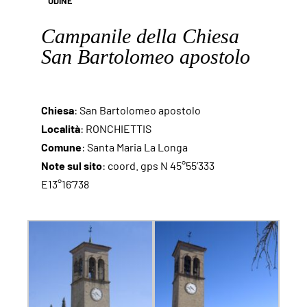
UDINE
Campanile della Chiesa
San Bartolomeo apostolo
Chiesa
: San Bartolomeo apostolo
Località
: RONCHIETTIS
Comune
: Santa Maria La Longa
Note sul sito
: coord. gps N 45°55’333
E13°16’738