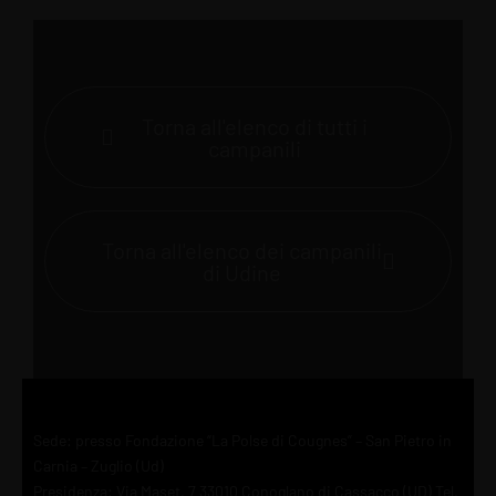
Torna all'elenco di tutti i
campanili
Torna all'elenco dei campanili
di Udine
Sede: presso Fondazione “La Polse di Cougnes” – San Pietro in
Carnia – Zuglio (Ud)
Presidenza: Via Maset, 7 33010 Conoglano di Cassacco (UD) Tel.