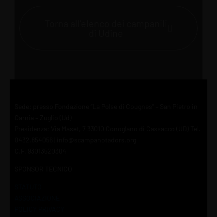
Torna all'elenco dei campanili
di Udine
Sede: presso Fondazione “La Polse di Cougnes” – San Pietro in
Carnia – Zuglio (Ud)
Presidenza: Via Maset, 7 33010 Conoglano di Cassacco (UD) Tel.
0432.854056 | info@scampanotadors.org
C.F. 93013520304
SPONSOR TECNICO
STATUTO
ASSOCIAZIONE
POLICY PRIVACY