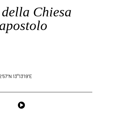
della Chiesa
 apostolo
2’57”N 13°13’19”E