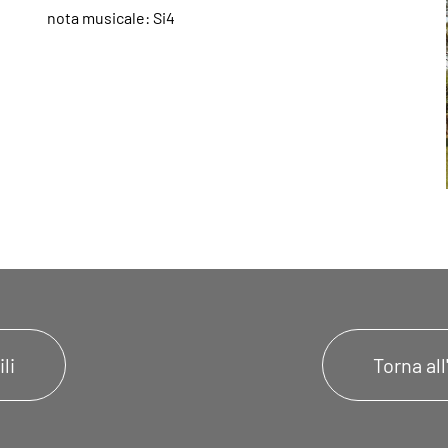
nota musicale: Si4
li
Torna al