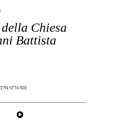
E
della Chiesa
ni Battista
’27N 13°14’30E