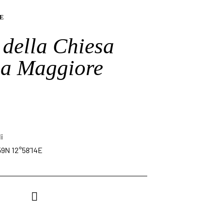
E
della Chiesa
ia Maggiore
i
59N 12°58’14E